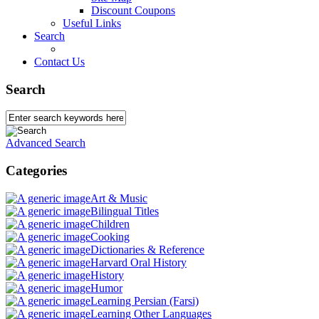
Discount Coupons
Useful Links
Search
Contact Us
Search
Advanced Search
Categories
Art & Music
Bilingual Titles
Children
Cooking
Dictionaries & Reference
Harvard Oral History
History
Humor
Learning Persian (Farsi)
Learning Other Languages