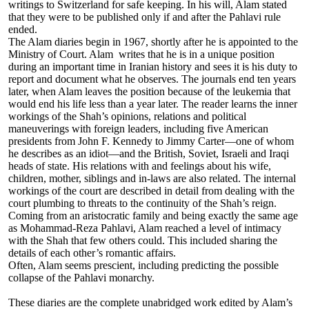
writings to Switzerland for safe keeping. In his will, Alam stated
that they were to be published only if and after the Pahlavi rule
ended.
The Alam diaries begin in 1967, shortly after he is appointed to the
Ministry of Court. Alam writes that he is in a unique position
during an important time in Iranian history and sees it is his duty to
report and document what he observes. The journals end ten years
later, when Alam leaves the position because of the leukemia that
would end his life less than a year later. The reader learns the inner
workings of the Shah’s opinions, relations and political
maneuverings with foreign leaders, including five American
presidents from John F. Kennedy to Jimmy Carter—one of whom
he describes as an idiot—and the British, Soviet, Israeli and Iraqi
heads of state. His relations with and feelings about his wife,
children, mother, siblings and in-laws are also related. The internal
workings of the court are described in detail from dealing with the
court plumbing to threats to the continuity of the Shah’s reign.
Coming from an aristocratic family and being exactly the same age
as Mohammad-Reza Pahlavi, Alam reached a level of intimacy
with the Shah that few others could. This included sharing the
details of each other’s romantic affairs.
Often, Alam seems prescient, including predicting the possible
collapse of the Pahlavi monarchy.
These diaries are the complete unabridged work edited by Alam’s