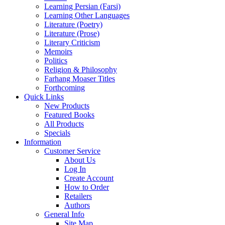
Learning Persian (Farsi)
Learning Other Languages
Literature (Poetry)
Literature (Prose)
Literary Criticism
Memoirs
Politics
Religion & Philosophy
Farhang Moaser Titles
Forthcoming
Quick Links
New Products
Featured Books
All Products
Specials
Information
Customer Service
About Us
Log In
Create Account
How to Order
Retailers
Authors
General Info
Site Map