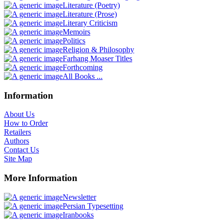
Literature (Poetry)
Literature (Prose)
Literary Criticism
Memoirs
Politics
Religion & Philosophy
Farhang Moaser Titles
Forthcoming
All Books ...
Information
About Us
How to Order
Retailers
Authors
Contact Us
Site Map
More Information
Newsletter
Persian Typesetting
Iranbooks