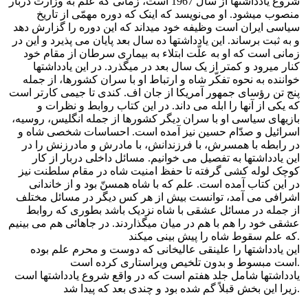
شروع یادداشتها از سال 1967 است، زمانی که علم به وزارت دربار
منصوب میشود. او می‌نویسد که اینک که دوره مهمّی از تاریخ
سیاسی ایران است وظیفه خود میداند که این دوره را گزارش دهد
و به ثبت برساند. این یادداشتها ده سال بعد پایان می پذیرد و این در
زمانی است که او به علّت ابتلاء به بیماری سرطان از مقام خود
کنار میرود و کمتر از یک سال بعد در میگذرد. در این یادداشتها
خواننده به نحوه تفکّر شاه و ارتباط او با سران کشورها، از جمله
پنج تن رؤسای جمهور آمریکا از جان اف. کندی تا جیمی کارتر است
که یکی از آنها را ابله می داند. در این کتاب روابط و نظرات و
بازیهای سیاسی او با سران دیگر کشورها از جمله انگلیس، روسیه،
اسرائیل و صدّام حسین نیز آمده است. احساسات شخصی شاه و
در رابطه با همسرش، با فرزندانش، با مادرش و مادرزنش را در
این یادداشتها به تفصیل می خوانیم. مسائل داخلی دربار از کار
کوچک لوله کشی گرفته تا حفظ امنیت شاه در مقام سلطنت نیز
در این کتاب آمده است. علم که با شاه همسنّ بود و از خاندانی
اشرافی می آمد، توانست بیش از هر کس دیگر در مسائل مختلف
از جمله در مسائل عشقی با شاه نزدیک باشد بطوری که روابط
عشقی خود را هم با هم در میان میگذاردند. در جاهائی هم می بینیم
که علم سقوط شاه را پیش بینی میکند.
این یادداشتها را علینقی عالیخانی که دوست و محرم علم بوده
است مبسوط و بدون تلخیص ویراستاری کرده است.
یادداشتها شامل جلد هفتم است که در واقع شروع یادداشتها است
زیرا این بخش قبلاً گم شده بود و چندی بعد که پیدا شد.